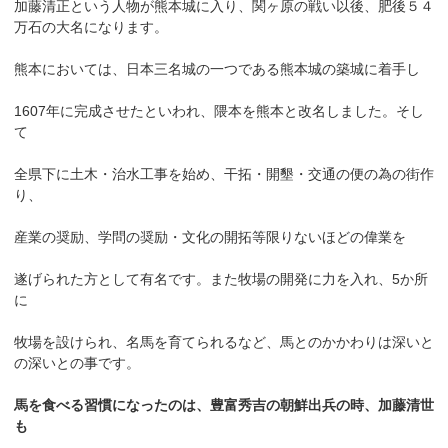
加藤清正という人物が熊本城に入り、関ヶ原の戦い以後、肥後５４
万石の大名になります。
熊本においては、日本三名城の一つである熊本城の築城に着手し
1607年に完成させたといわれ、隈本を熊本と改名しました。そし
て
全県下に土木・治水工事を始め、干拓・開墾・交通の便の為の街作
り、
産業の奨励、学問の奨励・文化の開拓等限りないほどの偉業を
遂げられた方として有名です。また牧場の開発に力を入れ、5か所
に
牧場を設けられ、名馬を育てられるなど、馬とのかかわりは深いと
の深いとの事です。
馬を食べる習慣になったのは、豊富秀吉の朝鮮出兵の時、加藤清世
も