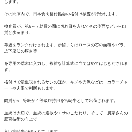
します。
その間庫内で、日本食肉格付協会の格付け検査が行われます。
検査員が、第6～７助骨の間に切れ目を入れてその側面などから肉
質と歩留まり、
等級をランク付けされます。歩留まりはロースの芯の面積やバラ、
皮下脂肪の厚さ等
を専用の端末に入力し、複雑な計算式に当てはめてはじきだされま
す。
格付けで最重視されるサシのほか、キメや光沢などは、カラーチャ
ートや肉眼で判断もします。
肉質が5、等級が４等級維持用を宮崎牛として出荷されます。
血統は大切で、血統の選抜やエサのこだわり、そして、農家さんの
肥育技術の向上で
良い宮崎牛が作られています。