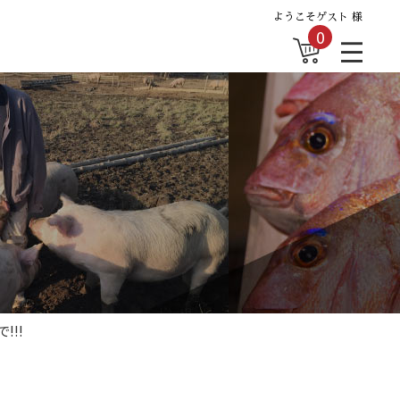
ようこそゲスト 様
0
!!!